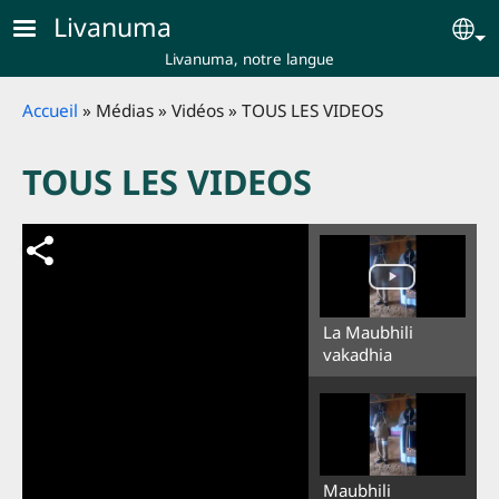
Skip to main content
Livanuma
Se
Livanuma, notre langue
Breadcrumb
Accueil
Médias
Vidéos
TOUS LES VIDEOS
TOUS LES VIDEOS
La Maubhili
vakadhia
Maubhili